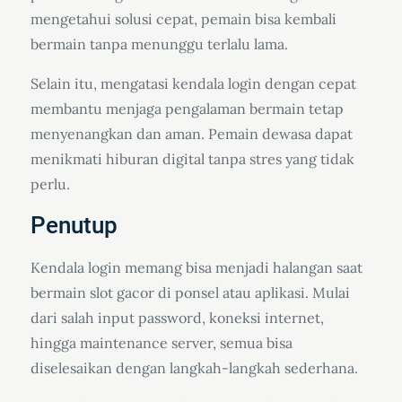
mengetahui solusi cepat, pemain bisa kembali
bermain tanpa menunggu terlalu lama.
Selain itu, mengatasi kendala login dengan cepat
membantu menjaga pengalaman bermain tetap
menyenangkan dan aman. Pemain dewasa dapat
menikmati hiburan digital tanpa stres yang tidak
perlu.
Penutup
Kendala login memang bisa menjadi halangan saat
bermain slot gacor di ponsel atau aplikasi. Mulai
dari salah input password, koneksi internet,
hingga maintenance server, semua bisa
diselesaikan dengan langkah-langkah sederhana.