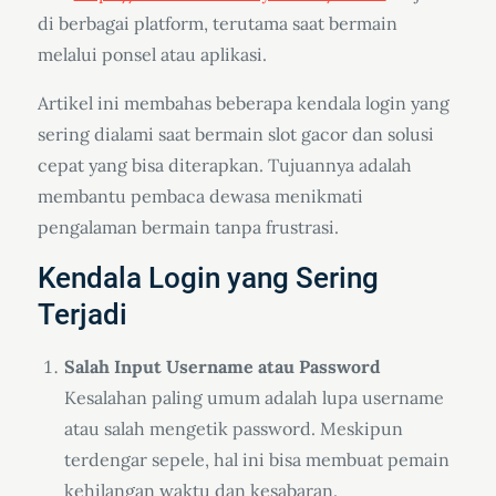
di berbagai platform, terutama saat bermain
melalui ponsel atau aplikasi.
Artikel ini membahas beberapa kendala login yang
sering dialami saat bermain slot gacor dan solusi
cepat yang bisa diterapkan. Tujuannya adalah
membantu pembaca dewasa menikmati
pengalaman bermain tanpa frustrasi.
Kendala Login yang Sering
Terjadi
Salah Input Username atau Password
Kesalahan paling umum adalah lupa username
atau salah mengetik password. Meskipun
terdengar sepele, hal ini bisa membuat pemain
kehilangan waktu dan kesabaran.