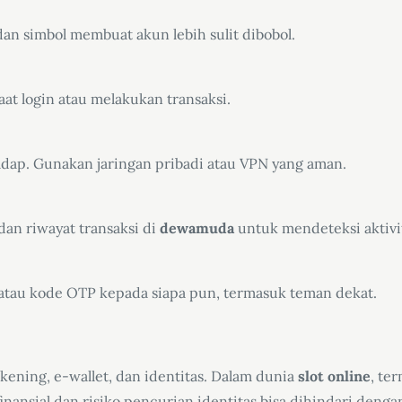
dan simbol membuat akun lebih sulit dibobol.
at login atau melakukan transaksi.
sadap. Gunakan jaringan pribadi atau VPN yang aman.
 dan riwayat transaksi di
dewamuda
untuk mendeteksi aktivi
tau kode OTP kepada siapa pun, termasuk teman dekat.
kening, e-wallet, dan identitas. Dalam dunia
slot online
, te
 finansial dan risiko pencurian identitas bisa dihindari de