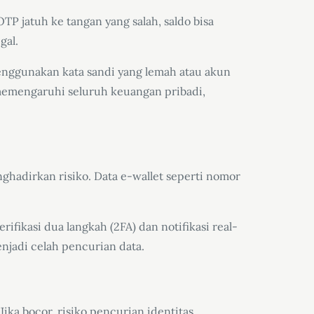
TP jatuh ke tangan yang salah, saldo bisa
gal.
menggunakan kata sandi yang lemah atau akun
 memengaruhi seluruh keuangan pribadi,
hadirkan risiko. Data e-wallet seperti nomor
ifikasi dua langkah (2FA) dan notifikasi real-
enjadi celah pencurian data.
Jika bocor, risiko pencurian identitas