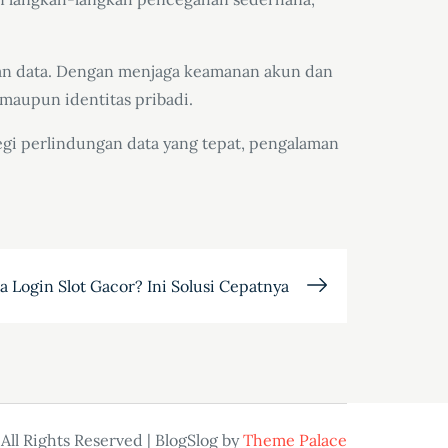
ran data. Dengan menjaga keamanan akun dan
maupun identitas pribadi.
egi perlindungan data yang tepat, pengalaman
a Login Slot Gacor? Ini Solusi Cepatnya
All Rights Reserved | BlogSlog by
Theme Palace