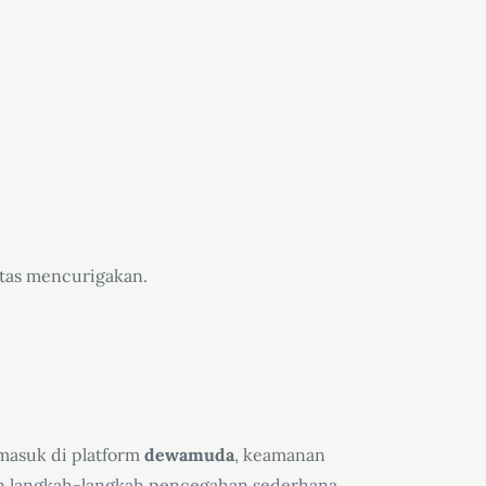
tas mencurigakan.
rmasuk di platform
dewamuda
, keamanan
ngan langkah-langkah pencegahan sederhana,