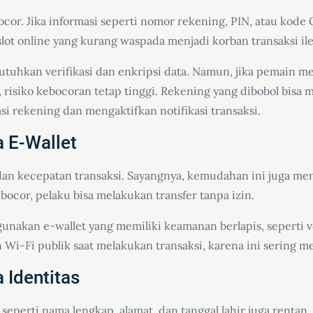
cor. Jika informasi seperti nomor rekening, PIN, atau kode O
lot online yang kurang waspada menjadi korban transaksi ile
butuhkan verifikasi dan enkripsi data. Namun, jika pemain 
risiko kebocoran tetap tinggi. Rekening yang dibobol bisa
i rekening dan mengaktifkan notifikasi transaksi.
 E-Wallet
n kecepatan transaksi. Sayangnya, kemudahan ini juga meng
 bocor, pelaku bisa melakukan transfer tanpa izin.
nakan e-wallet yang memiliki keamanan berlapis, seperti ver
 Wi-Fi publik saat melakukan transaksi, karena ini sering m
Identitas
 seperti nama lengkap, alamat, dan tanggal lahir juga rentan. 