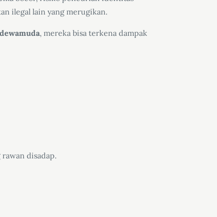
n ilegal lain yang merugikan.
dewamuda
, mereka bisa terkena dampak
 rawan disadap.