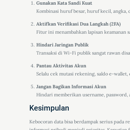
Gunakan Kata Sandi Kuat
Kombinasi huruf besar, huruf kecil, angka, 
Aktifkan Verifikasi Dua Langkah (2FA)
Fitur ini menambahkan lapisan keamanan sa
Hindari Jaringan Publik
Transaksi di Wi-Fi publik sangat rawan di
Pantau Aktivitas Akun
Selalu cek mutasi rekening, saldo e-wallet,
Jangan Bagikan Informasi Akun
Hindari memberikan username, password, a
Kesimpulan
Kebocoran data bisa berdampak serius pada re
informasi pribadi menjadi prioritas. Kerugian