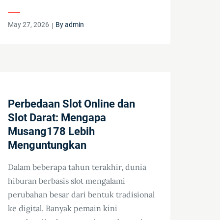
Posted
May 27, 2026
By
admin
on
Perbedaan Slot Online dan
Slot Darat: Mengapa
Musang178 Lebih
Menguntungkan
Dalam beberapa tahun terakhir, dunia
hiburan berbasis slot mengalami
perubahan besar dari bentuk tradisional
ke digital. Banyak pemain kini