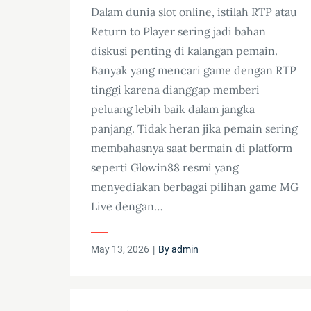
Dalam dunia slot online, istilah RTP atau
Return to Player sering jadi bahan
diskusi penting di kalangan pemain.
Banyak yang mencari game dengan RTP
tinggi karena dianggap memberi
peluang lebih baik dalam jangka
panjang. Tidak heran jika pemain sering
membahasnya saat bermain di platform
seperti Glowin88 resmi yang
menyediakan berbagai pilihan game MG
Live dengan…
Posted
May 13, 2026
By
admin
on