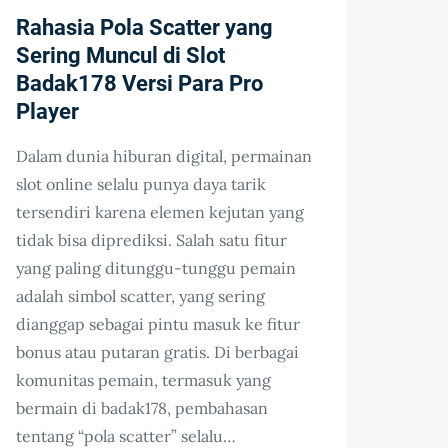
Rahasia Pola Scatter yang
Sering Muncul di Slot
Badak178 Versi Para Pro
Player
Dalam dunia hiburan digital, permainan
slot online selalu punya daya tarik
tersendiri karena elemen kejutan yang
tidak bisa diprediksi. Salah satu fitur
yang paling ditunggu-tunggu pemain
adalah simbol scatter, yang sering
dianggap sebagai pintu masuk ke fitur
bonus atau putaran gratis. Di berbagai
komunitas pemain, termasuk yang
bermain di badak178, pembahasan
tentang “pola scatter” selalu…