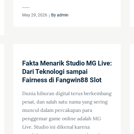
Posted
May 29, 2026
By
admin
on
Fakta Menarik Studio MG Live:
Dari Teknologi sampai
Fairness di Fangwin88 Slot
Dunia hiburan digital terus berkembang
pesat, dan salah satu nama yang sering
muncul dalam percakapan para
penggemar game online adalah MG
Live. Studio ini dikenal karena