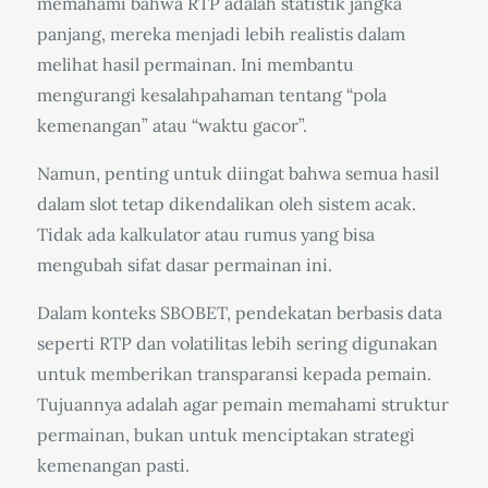
memahami bahwa RTP adalah statistik jangka
panjang, mereka menjadi lebih realistis dalam
melihat hasil permainan. Ini membantu
mengurangi kesalahpahaman tentang “pola
kemenangan” atau “waktu gacor”.
Namun, penting untuk diingat bahwa semua hasil
dalam slot tetap dikendalikan oleh sistem acak.
Tidak ada kalkulator atau rumus yang bisa
mengubah sifat dasar permainan ini.
Dalam konteks SBOBET, pendekatan berbasis data
seperti RTP dan volatilitas lebih sering digunakan
untuk memberikan transparansi kepada pemain.
Tujuannya adalah agar pemain memahami struktur
permainan, bukan untuk menciptakan strategi
kemenangan pasti.