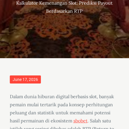
Kalkulator Kemenangan Slot: Prediksi Payout
Berdasarkan RTP
Posted
June 17, 2026
on
Dalam dunia hiburan digital berbasis slot, banyak
pemain mulai tertarik pada konsep perhitungan
peluang dan statistik untuk memahami potensi
hasil permainan di ekosistem
sbobet
. Salah satu
istilah yang sering dibahas adalah RTP (Return to