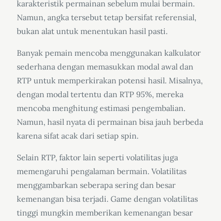
karakteristik permainan sebelum mulai bermain.
Namun, angka tersebut tetap bersifat referensial,
bukan alat untuk menentukan hasil pasti.
Banyak pemain mencoba menggunakan kalkulator
sederhana dengan memasukkan modal awal dan
RTP untuk memperkirakan potensi hasil. Misalnya,
dengan modal tertentu dan RTP 95%, mereka
mencoba menghitung estimasi pengembalian.
Namun, hasil nyata di permainan bisa jauh berbeda
karena sifat acak dari setiap spin.
Selain RTP, faktor lain seperti volatilitas juga
memengaruhi pengalaman bermain. Volatilitas
menggambarkan seberapa sering dan besar
kemenangan bisa terjadi. Game dengan volatilitas
tinggi mungkin memberikan kemenangan besar