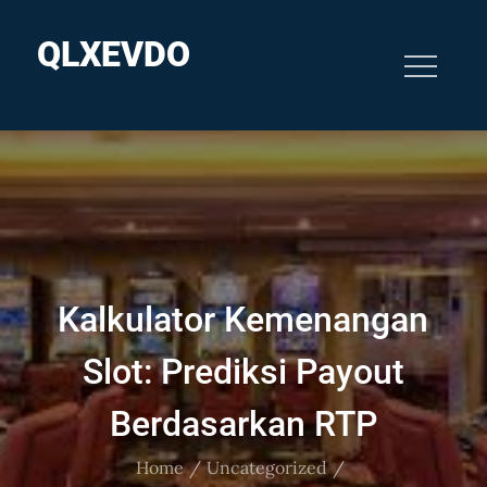
Skip
to
QLXEVDO
content
Kalkulator Kemenangan
Slot: Prediksi Payout
Berdasarkan RTP
Home
Uncategorized