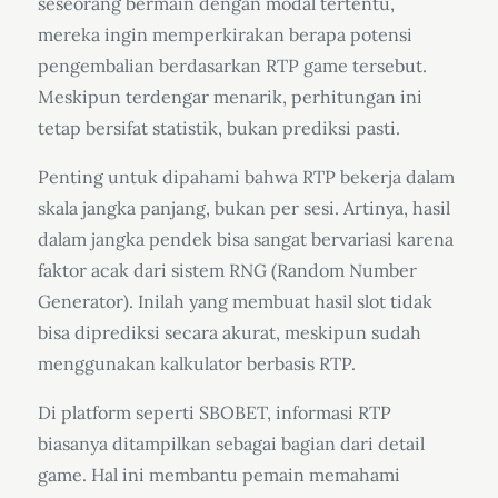
seseorang bermain dengan modal tertentu,
mereka ingin memperkirakan berapa potensi
pengembalian berdasarkan RTP game tersebut.
Meskipun terdengar menarik, perhitungan ini
tetap bersifat statistik, bukan prediksi pasti.
Penting untuk dipahami bahwa RTP bekerja dalam
skala jangka panjang, bukan per sesi. Artinya, hasil
dalam jangka pendek bisa sangat bervariasi karena
faktor acak dari sistem RNG (Random Number
Generator). Inilah yang membuat hasil slot tidak
bisa diprediksi secara akurat, meskipun sudah
menggunakan kalkulator berbasis RTP.
Di platform seperti SBOBET, informasi RTP
biasanya ditampilkan sebagai bagian dari detail
game. Hal ini membantu pemain memahami