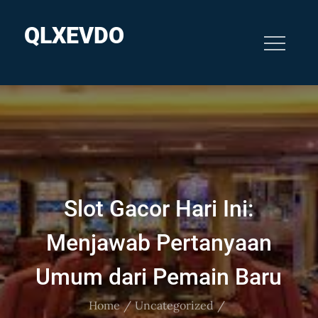
Skip
to
QLXEVDO
content
Slot Gacor Hari Ini:
Menjawab Pertanyaan
Umum dari Pemain Baru
Home
Uncategorized