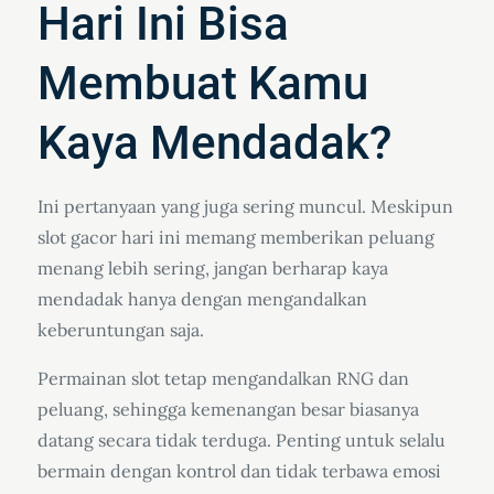
Hari Ini Bisa
Membuat Kamu
Kaya Mendadak?
Ini pertanyaan yang juga sering muncul. Meskipun
slot gacor hari ini memang memberikan peluang
menang lebih sering, jangan berharap kaya
mendadak hanya dengan mengandalkan
keberuntungan saja.
Permainan slot tetap mengandalkan RNG dan
peluang, sehingga kemenangan besar biasanya
datang secara tidak terduga. Penting untuk selalu
bermain dengan kontrol dan tidak terbawa emosi