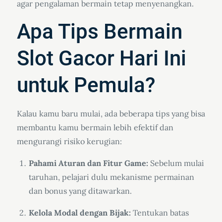
agar pengalaman bermain tetap menyenangkan.
Apa Tips Bermain
Slot Gacor Hari Ini
untuk Pemula?
Kalau kamu baru mulai, ada beberapa tips yang bisa
membantu kamu bermain lebih efektif dan
mengurangi risiko kerugian:
Pahami Aturan dan Fitur Game:
Sebelum mulai
taruhan, pelajari dulu mekanisme permainan
dan bonus yang ditawarkan.
Kelola Modal dengan Bijak:
Tentukan batas