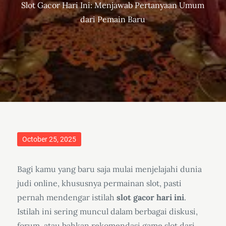
Slot Gacor Hari Ini: Menjawab Pertanyaan Umum
dari Pemain Baru
Posted
October 25, 2025
on
Bagi kamu yang baru saja mulai menjelajahi dunia
judi online, khususnya permainan slot, pasti
pernah mendengar istilah
slot gacor hari ini
.
Istilah ini sering muncul dalam berbagai diskusi,
forum, atau bahkan rekomendasi game slot dari