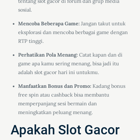
tentang slot gacor di forum dan grup media
sosial.
Mencoba Beberapa Game:
Jangan takut untuk
eksplorasi dan mencoba berbagai game dengan
RTP tinggi.
Perhatikan Pola Menang:
Catat kapan dan di
game apa kamu sering menang, bisa jadi itu
adalah slot gacor hari ini untukmu.
Manfaatkan Bonus dan Promo:
Kadang bonus
free spin atau cashback bisa membantu
memperpanjang sesi bermain dan
meningkatkan peluang menang.
Apakah Slot Gacor