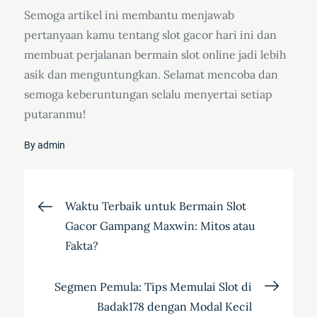
Semoga artikel ini membantu menjawab
pertanyaan kamu tentang slot gacor hari ini dan
membuat perjalanan bermain slot online jadi lebih
asik dan menguntungkan. Selamat mencoba dan
semoga keberuntungan selalu menyertai setiap
putaranmu!
By
admin
Post
Waktu Terbaik untuk Bermain Slot
Gacor Gampang Maxwin: Mitos atau
navigation
Fakta?
Segmen Pemula: Tips Memulai Slot di
Badak178 dengan Modal Kecil