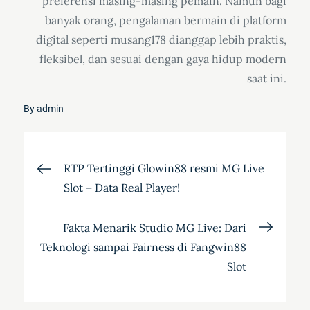
preferensi masing-masing pemain. Namun bagi
banyak orang, pengalaman bermain di platform
digital seperti musang178 dianggap lebih praktis,
fleksibel, dan sesuai dengan gaya hidup modern
saat ini.
By
admin
Post
RTP Tertinggi Glowin88 resmi MG Live
Slot – Data Real Player!
navigation
Fakta Menarik Studio MG Live: Dari
Teknologi sampai Fairness di Fangwin88
Slot