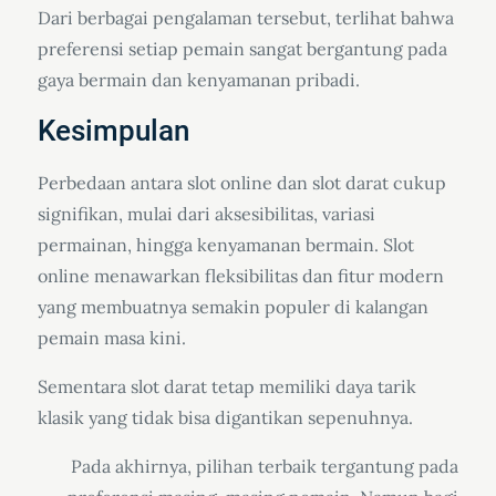
Dari berbagai pengalaman tersebut, terlihat bahwa
preferensi setiap pemain sangat bergantung pada
gaya bermain dan kenyamanan pribadi.
Kesimpulan
Perbedaan antara slot online dan slot darat cukup
signifikan, mulai dari aksesibilitas, variasi
permainan, hingga kenyamanan bermain. Slot
online menawarkan fleksibilitas dan fitur modern
yang membuatnya semakin populer di kalangan
pemain masa kini.
Sementara slot darat tetap memiliki daya tarik
klasik yang tidak bisa digantikan sepenuhnya.
Pada akhirnya, pilihan terbaik tergantung pada