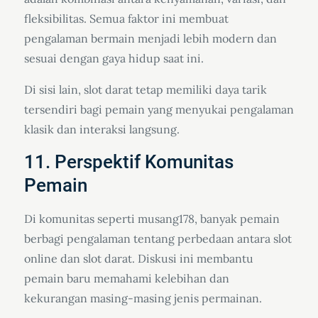
fleksibilitas. Semua faktor ini membuat
pengalaman bermain menjadi lebih modern dan
sesuai dengan gaya hidup saat ini.
Di sisi lain, slot darat tetap memiliki daya tarik
tersendiri bagi pemain yang menyukai pengalaman
klasik dan interaksi langsung.
11. Perspektif Komunitas
Pemain
Di komunitas seperti musang178, banyak pemain
berbagi pengalaman tentang perbedaan antara slot
online dan slot darat. Diskusi ini membantu
pemain baru memahami kelebihan dan
kekurangan masing-masing jenis permainan.