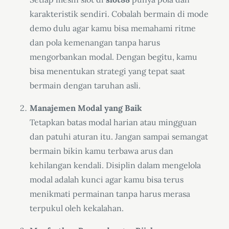
karakteristik sendiri. Cobalah bermain di mode
demo dulu agar kamu bisa memahami ritme
dan pola kemenangan tanpa harus
mengorbankan modal. Dengan begitu, kamu
bisa menentukan strategi yang tepat saat
bermain dengan taruhan asli.
Manajemen Modal yang Baik
Tetapkan batas modal harian atau mingguan
dan patuhi aturan itu. Jangan sampai semangat
bermain bikin kamu terbawa arus dan
kehilangan kendali. Disiplin dalam mengelola
modal adalah kunci agar kamu bisa terus
menikmati permainan tanpa harus merasa
terpukul oleh kekalahan.