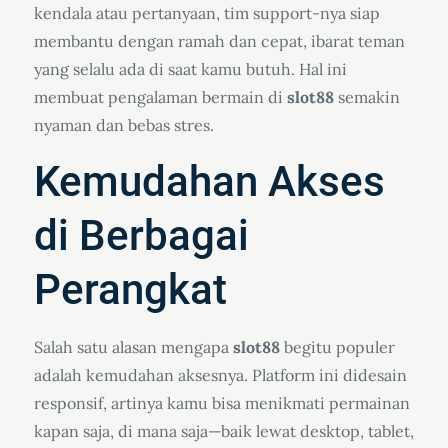
kendala atau pertanyaan, tim support-nya siap
membantu dengan ramah dan cepat, ibarat teman
yang selalu ada di saat kamu butuh. Hal ini
membuat pengalaman bermain di
slot88
semakin
nyaman dan bebas stres.
Kemudahan Akses
di Berbagai
Perangkat
Salah satu alasan mengapa
slot88
begitu populer
adalah kemudahan aksesnya. Platform ini didesain
responsif, artinya kamu bisa menikmati permainan
kapan saja, di mana saja—baik lewat desktop, tablet,