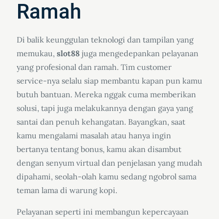
Ramah
Di balik keunggulan teknologi dan tampilan yang
memukau,
slot88
juga mengedepankan pelayanan
yang profesional dan ramah. Tim customer
service-nya selalu siap membantu kapan pun kamu
butuh bantuan. Mereka nggak cuma memberikan
solusi, tapi juga melakukannya dengan gaya yang
santai dan penuh kehangatan. Bayangkan, saat
kamu mengalami masalah atau hanya ingin
bertanya tentang bonus, kamu akan disambut
dengan senyum virtual dan penjelasan yang mudah
dipahami, seolah-olah kamu sedang ngobrol sama
teman lama di warung kopi.
Pelayanan seperti ini membangun kepercayaan