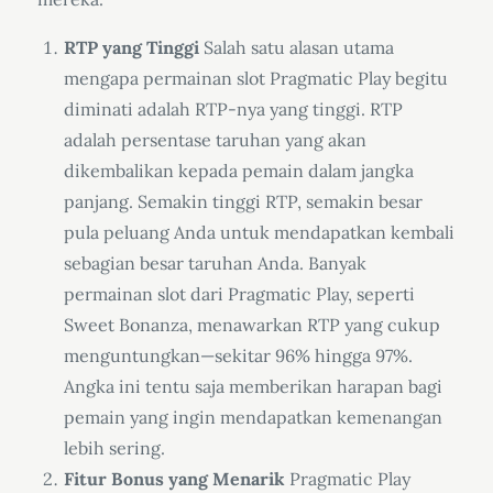
RTP yang Tinggi
Salah satu alasan utama
mengapa permainan slot Pragmatic Play begitu
diminati adalah RTP-nya yang tinggi. RTP
adalah persentase taruhan yang akan
dikembalikan kepada pemain dalam jangka
panjang. Semakin tinggi RTP, semakin besar
pula peluang Anda untuk mendapatkan kembali
sebagian besar taruhan Anda. Banyak
permainan slot dari Pragmatic Play, seperti
Sweet Bonanza, menawarkan RTP yang cukup
menguntungkan—sekitar 96% hingga 97%.
Angka ini tentu saja memberikan harapan bagi
pemain yang ingin mendapatkan kemenangan
lebih sering.
Fitur Bonus yang Menarik
Pragmatic Play