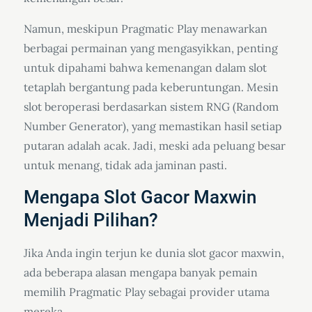
Namun, meskipun Pragmatic Play menawarkan
berbagai permainan yang mengasyikkan, penting
untuk dipahami bahwa kemenangan dalam slot
tetaplah bergantung pada keberuntungan. Mesin
slot beroperasi berdasarkan sistem RNG (Random
Number Generator), yang memastikan hasil setiap
putaran adalah acak. Jadi, meski ada peluang besar
untuk menang, tidak ada jaminan pasti.
Mengapa Slot Gacor Maxwin
Menjadi Pilihan?
Jika Anda ingin terjun ke dunia slot gacor maxwin,
ada beberapa alasan mengapa banyak pemain
memilih Pragmatic Play sebagai provider utama
mereka.