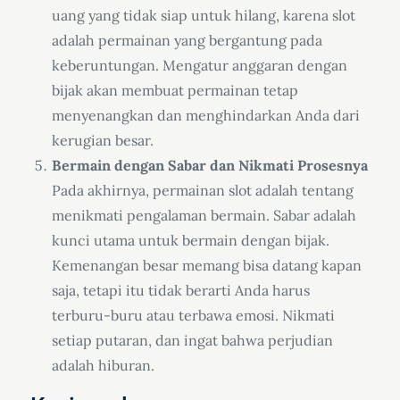
uang yang tidak siap untuk hilang, karena slot
adalah permainan yang bergantung pada
keberuntungan. Mengatur anggaran dengan
bijak akan membuat permainan tetap
menyenangkan dan menghindarkan Anda dari
kerugian besar.
Bermain dengan Sabar dan Nikmati Prosesnya
Pada akhirnya, permainan slot adalah tentang
menikmati pengalaman bermain. Sabar adalah
kunci utama untuk bermain dengan bijak.
Kemenangan besar memang bisa datang kapan
saja, tetapi itu tidak berarti Anda harus
terburu-buru atau terbawa emosi. Nikmati
setiap putaran, dan ingat bahwa perjudian
adalah hiburan.