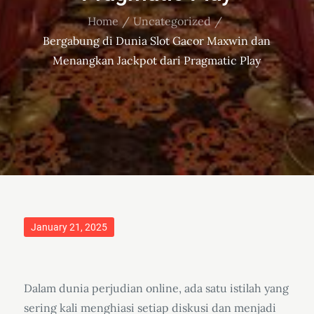
Home
Uncategorized
Bergabung di Dunia Slot Gacor Maxwin dan
Menangkan Jackpot dari Pragmatic Play
Posted
January 21, 2025
on
Dalam dunia perjudian online, ada satu istilah yang
sering kali menghiasi setiap diskusi dan menjadi