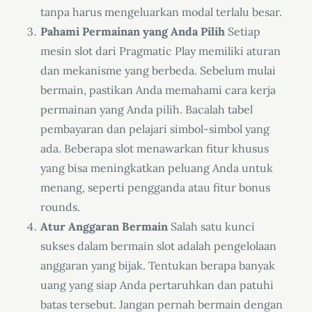
tanpa harus mengeluarkan modal terlalu besar.
Pahami Permainan yang Anda Pilih
Setiap
mesin slot dari Pragmatic Play memiliki aturan
dan mekanisme yang berbeda. Sebelum mulai
bermain, pastikan Anda memahami cara kerja
permainan yang Anda pilih. Bacalah tabel
pembayaran dan pelajari simbol-simbol yang
ada. Beberapa slot menawarkan fitur khusus
yang bisa meningkatkan peluang Anda untuk
menang, seperti pengganda atau fitur bonus
rounds.
Atur Anggaran Bermain
Salah satu kunci
sukses dalam bermain slot adalah pengelolaan
anggaran yang bijak. Tentukan berapa banyak
uang yang siap Anda pertaruhkan dan patuhi
batas tersebut. Jangan pernah bermain dengan