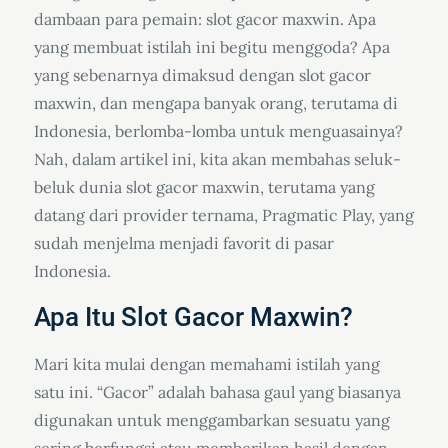
dambaan para pemain: slot gacor maxwin. Apa
yang membuat istilah ini begitu menggoda? Apa
yang sebenarnya dimaksud dengan slot gacor
maxwin, dan mengapa banyak orang, terutama di
Indonesia, berlomba-lomba untuk menguasainya?
Nah, dalam artikel ini, kita akan membahas seluk-
beluk dunia slot gacor maxwin, terutama yang
datang dari provider ternama, Pragmatic Play, yang
sudah menjelma menjadi favorit di pasar
Indonesia.
Apa Itu Slot Gacor Maxwin?
Mari kita mulai dengan memahami istilah yang
satu ini. “Gacor” adalah bahasa gaul yang biasanya
digunakan untuk menggambarkan sesuatu yang