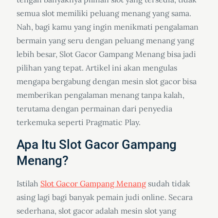
semua slot memiliki peluang menang yang sama.
Nah, bagi kamu yang ingin menikmati pengalaman
bermain yang seru dengan peluang menang yang
lebih besar, Slot Gacor Gampang Menang bisa jadi
pilihan yang tepat. Artikel ini akan mengulas
mengapa bergabung dengan mesin slot gacor bisa
memberikan pengalaman menang tanpa kalah,
terutama dengan permainan dari penyedia
terkemuka seperti Pragmatic Play.
Apa Itu Slot Gacor Gampang
Menang?
Istilah
Slot Gacor Gampang Menang
sudah tidak
asing lagi bagi banyak pemain judi online. Secara
sederhana, slot gacor adalah mesin slot yang