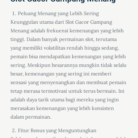
Peluang Menang yang Lebih Sering
Keunggulan utama dari Slot Gacor Gampang
Menang adalah frekuensi kemenangan yang lebih
tinggi. Dalam banyak permainan slot, terutama
yang memiliki volatilitas rendah hingga sedang,
pemain bisa mendapatkan kemenangan yang lebih
sering. Meskipun besarannya mungkin tidak selalu
besar, kemenangan yang sering ini memberi
sensasi yang menyenangkan dan membuat pemain
tetap merasa termotivasi untuk terus bermain. Ini
adalah daya tarik utama bagi mereka yang ingin
merasakan kemenangan yang lebih konsisten
dalam permainan.
Fitur Bonus yang Menguntungkan