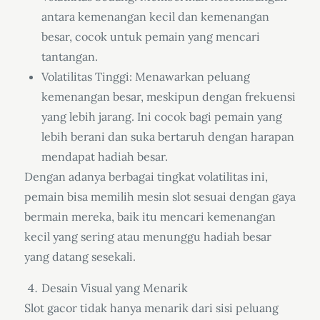
antara kemenangan kecil dan kemenangan
besar, cocok untuk pemain yang mencari
tantangan.
Volatilitas Tinggi: Menawarkan peluang
kemenangan besar, meskipun dengan frekuensi
yang lebih jarang. Ini cocok bagi pemain yang
lebih berani dan suka bertaruh dengan harapan
mendapat hadiah besar.
Dengan adanya berbagai tingkat volatilitas ini,
pemain bisa memilih mesin slot sesuai dengan gaya
bermain mereka, baik itu mencari kemenangan
kecil yang sering atau menunggu hadiah besar
yang datang sesekali.
Desain Visual yang Menarik
Slot gacor tidak hanya menarik dari sisi peluang