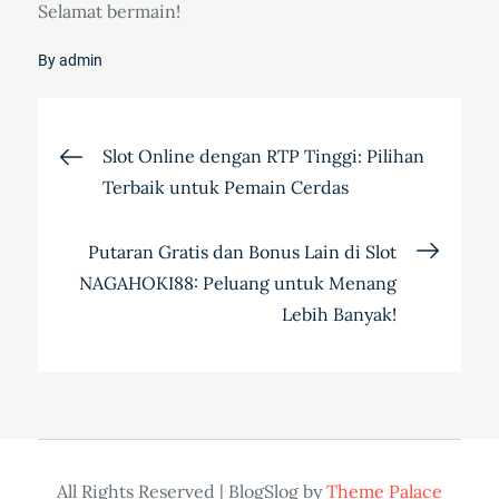
Selamat bermain!
By
admin
Post
Slot Online dengan RTP Tinggi: Pilihan
Terbaik untuk Pemain Cerdas
navigation
Putaran Gratis dan Bonus Lain di Slot
NAGAHOKI88: Peluang untuk Menang
Lebih Banyak!
All Rights Reserved | BlogSlog by
Theme Palace